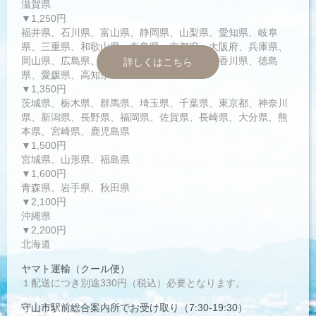
滋賀県
▼1,250円
福井県、石川県、富山県、静岡県、山梨県、愛知県、岐阜
県、三重県、和歌山県、奈良県、京都府、大阪府、兵庫県、
岡山県、広島県、鳥取県、島根県、山口県、香川県、徳島
詳しくはこちら
県、愛媛県、高知県
▼1,350円
茨城県、栃木県、群馬県、埼玉県、千葉県、東京都、神奈川
県、新潟県、長野県、福岡県、佐賀県、長崎県、大分県、熊
本県、宮崎県、鹿児島県
▼1,500円
宮城県、山形県、福島県
▼1,600円
青森県、岩手県、秋田県
▼2,100円
沖縄県
▼2,200円
北海道
ヤマト運輸（クール便）
１配送につき別途330円（税込）必要となります。
守山市駅前総合案内所でお受け取り（7:30-19:30）